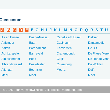
Gemeenten
A
B
C
D
E
F
G
H
I
J
K
L
M
N
O
P
Q
R
S
T
U
Aa en Hunze
Baarle-Nassau
Capelle a/d IJssel
Dalfsen
Aalsmeer
Baarn
Castricum
Dantumadiel
Aalten
Barendrecht
Coevorden
De Bilt
Achtkarspelen
Barneveld
Cranendonck
De Friese Mere
Alblasserdam
Beek
Cuijk
De Ronde Vene
Albrandswaard
Beekdaelen
Culemborg
De Wolden
Alkmaar
Beemster
Meer...
Delft
Meer...
Meer...
Meer...
© 2026 Bedrijvenwegwijzer.nl Alle rechten voorbehouden.