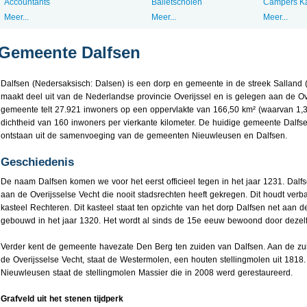
Accountants
Balletscholen
Campers K
Meer...
Meer...
Meer...
Gemeente Dalfsen
Dalfsen (Nedersaksisch: Dalsen) is een dorp en gemeente in de streek Salland
maakt deel uit van de Nederlandse provincie Overijssel en is gelegen aan de Ov
gemeente telt 27.921 inwoners op een oppervlakte van 166,50 km² (waarvan 1,3
dichtheid van 160 inwoners per vierkante kilometer. De huidige gemeente Dalfse
ontstaan uit de samenvoeging van de gemeenten Nieuwleusen en Dalfsen.
Geschiedenis
De naam Dalfsen komen we voor het eerst officieel tegen in het jaar 1231. Dalfs
aan de Overijsselse Vecht die nooit stadsrechten heeft gekregen. Dit houdt ver
kasteel Rechteren. Dit kasteel staat ten opzichte van het dorp Dalfsen net aan d
gebouwd in het jaar 1320. Het wordt al sinds de 15e eeuw bewoond door dezelfd
Verder kent de gemeente havezate Den Berg ten zuiden van Dalfsen. Aan de zuid
de Overijsselse Vecht, staat de Westermolen, een houten stellingmolen uit 1818
Nieuwleusen staat de stellingmolen Massier die in 2008 werd gerestaureerd.
Grafveld uit het stenen tijdperk