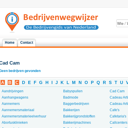
Home
Contact
Cad Cam
Geen bedrijven gevonden
A
B
C
D
E
F
G
H
I
J
K
L
M
N
O
P
Q
R
S
T
U
Aandrijvingen
Babyspullen
Cad Cam
Aanhangwagens
Badmode
Cadeau Art
Aannemers
Baggerbedrijven
Cadeau Art
Aannemersmateriaal
Bakkerijen
Cafe's
Aannemersmaterieelverhuur
Bakkerijgrondstoffen
Cafetaria's
Abortusklinieken
Bakkerijmachines
Callcenters