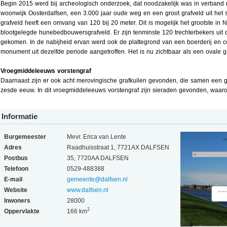
Begin 2015 werd bij archeologisch onderzoek, dat noodzakelijk was in verband
woonwijk Oosterdalfsen, een 3.000 jaar oude weg en een groot grafveld uit het 
grafveld heeft een omvang van 120 bij 20 meter. Dit is mogelijk het grootste in
blootgelegde hunebedbouwersgrafveld. Er zijn tenminste 120 trechterbekers uit 
gekomen. In de nabijheid ervan werd ook de plattegrond van een boerderij en 
monument uit dezelfde periode aangetroffen. Het is nu zichtbaar als een ovale g
Vroegmiddeleeuws vorstengraf
Daarnaast zijn er ook acht merovingische grafkuilen gevonden, die samen een gr
zesde eeuw. In dit vroegmiddeleeuws vorstengraf zijn sieraden gevonden, waa
Informatie
Burgemeester
Mevr. Erica van Lente
Adres
Raadhuisstraat 1, 7721AX DALFSEN
Postbus
35, 7720AA DALFSEN
Telefoon
0529-488388
E-mail
gemeente@dalfsen.nl
Website
www.dalfsen.nl
Inwoners
28000
2
Oppervlakte
166 km