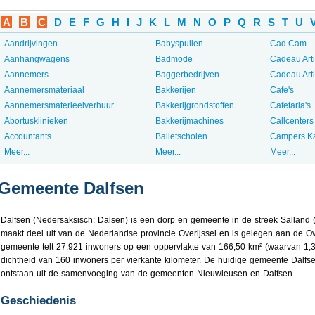
A
B
C
D
E
F
G
H
I
J
K
L
M
N
O
P
Q
R
S
T
U
Aandrijvingen
Babyspullen
Cad Cam
Aanhangwagens
Badmode
Cadeau Art
Aannemers
Baggerbedrijven
Cadeau Art
Aannemersmateriaal
Bakkerijen
Cafe's
Aannemersmaterieelverhuur
Bakkerijgrondstoffen
Cafetaria's
Abortusklinieken
Bakkerijmachines
Callcenters
Accountants
Balletscholen
Campers K
Meer...
Meer...
Meer...
Gemeente Dalfsen
Dalfsen (Nedersaksisch: Dalsen) is een dorp en gemeente in de streek Salland
maakt deel uit van de Nederlandse provincie Overijssel en is gelegen aan de Ov
gemeente telt 27.921 inwoners op een oppervlakte van 166,50 km² (waarvan 1,3
dichtheid van 160 inwoners per vierkante kilometer. De huidige gemeente Dalfse
ontstaan uit de samenvoeging van de gemeenten Nieuwleusen en Dalfsen.
Geschiedenis