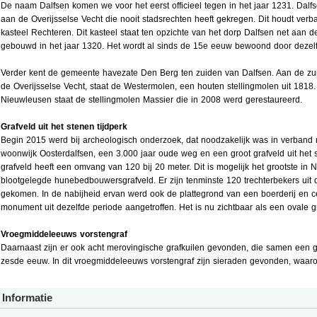
De naam Dalfsen komen we voor het eerst officieel tegen in het jaar 1231. Dalfs
aan de Overijsselse Vecht die nooit stadsrechten heeft gekregen. Dit houdt ver
kasteel Rechteren. Dit kasteel staat ten opzichte van het dorp Dalfsen net aan d
gebouwd in het jaar 1320. Het wordt al sinds de 15e eeuw bewoond door dezelfd
Verder kent de gemeente havezate Den Berg ten zuiden van Dalfsen. Aan de zuid
de Overijsselse Vecht, staat de Westermolen, een houten stellingmolen uit 1818
Nieuwleusen staat de stellingmolen Massier die in 2008 werd gerestaureerd.
Grafveld uit het stenen tijdperk
Begin 2015 werd bij archeologisch onderzoek, dat noodzakelijk was in verband
woonwijk Oosterdalfsen, een 3.000 jaar oude weg en een groot grafveld uit het 
grafveld heeft een omvang van 120 bij 20 meter. Dit is mogelijk het grootste in
blootgelegde hunebedbouwersgrafveld. Er zijn tenminste 120 trechterbekers uit 
gekomen. In de nabijheid ervan werd ook de plattegrond van een boerderij en 
monument uit dezelfde periode aangetroffen. Het is nu zichtbaar als een ovale g
Vroegmiddeleeuws vorstengraf
Daarnaast zijn er ook acht merovingische grafkuilen gevonden, die samen een gr
zesde eeuw. In dit vroegmiddeleeuws vorstengraf zijn sieraden gevonden, waa
Informatie