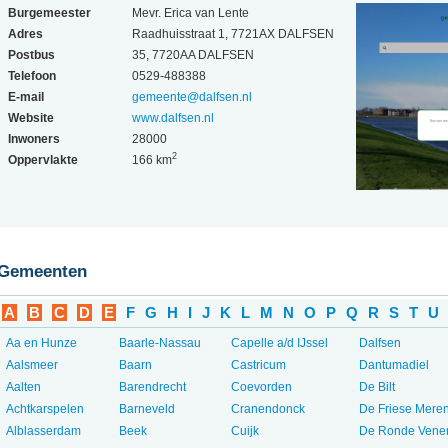
Burgemeester
Mevr. Erica van Lente
Adres
Raadhuisstraat 1, 7721AX DALFSEN
Postbus
35, 7720AA DALFSEN
Telefoon
0529-488388
E-mail
gemeente@dalfsen.nl
Website
www.dalfsen.nl
Inwoners
28000
2
Oppervlakte
166 km
Gemeenten
A
B
C
D
E
F
G
H
I
J
K
L
M
N
O
P
Q
R
S
T
U
Aa en Hunze
Baarle-Nassau
Capelle a/d IJssel
Dalfsen
Aalsmeer
Baarn
Castricum
Dantumadiel
Aalten
Barendrecht
Coevorden
De Bilt
Achtkarspelen
Barneveld
Cranendonck
De Friese Mere
Alblasserdam
Beek
Cuijk
De Ronde Vene