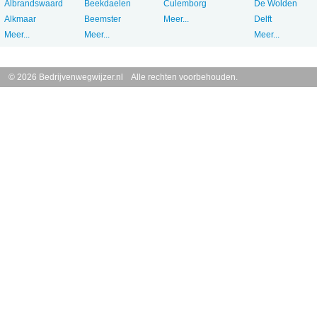
Albrandswaard
Beekdaelen
Culemborg
De Wolden
Alkmaar
Beemster
Meer...
Delft
Meer...
Meer...
Meer...
© 2026 Bedrijvenwegwijzer.nl Alle rechten voorbehouden.