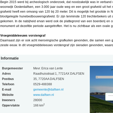
Begin 2015 werd bij archeologisch onderzoek, dat noodzakelijk was in verband
woonwijk Oosterdalfsen, een 3.000 jaar oude weg en een groot grafveld uit het 
grafveld heeft een omvang van 120 bij 20 meter. Dit is mogelijk het grootste in
blootgelegde hunebedbouwersgrafveld. Er zijn tenminste 120 trechterbekers uit 
gekomen. In de nabijheid ervan werd ook de plattegrond van een boerderij en 
monument uit dezelfde periode aangetroffen. Het is nu zichtbaar als een ovale g
Vroegmiddeleeuws vorstengraf
Daarnaast zijn er ook acht merovingische grafkuilen gevonden, die samen een gr
zesde eeuw. In dit vroegmiddeleeuws vorstengraf zijn sieraden gevonden, waa
Informatie
Burgemeester
Mevr. Erica van Lente
Adres
Raadhuisstraat 1, 7721AX DALFSEN
Postbus
35, 7720AA DALFSEN
Telefoon
0529-488388
E-mail
gemeente@dalfsen.nl
Website
www.dalfsen.nl
Inwoners
28000
2
Oppervlakte
166 km