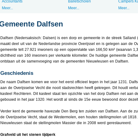
Accountants
Balletscholen
Campers K
Meer...
Meer...
Meer...
Gemeente Dalfsen
Dalfsen (Nedersaksisch: Dalsen) is een dorp en gemeente in de streek Salland
maakt deel uit van de Nederlandse provincie Overijssel en is gelegen aan de Ov
gemeente telt 27.921 inwoners op een oppervlakte van 166,50 km² (waarvan 1,3
dichtheid van 160 inwoners per vierkante kilometer. De huidige gemeente Dalfse
ontstaan uit de samenvoeging van de gemeenten Nieuwleusen en Dalfsen.
Geschiedenis
De naam Dalfsen komen we voor het eerst officieel tegen in het jaar 1231. Dalfs
aan de Overijsselse Vecht die nooit stadsrechten heeft gekregen. Dit houdt ver
kasteel Rechteren. Dit kasteel staat ten opzichte van het dorp Dalfsen net aan d
gebouwd in het jaar 1320. Het wordt al sinds de 15e eeuw bewoond door dezelfd
Verder kent de gemeente havezate Den Berg ten zuiden van Dalfsen. Aan de zuid
de Overijsselse Vecht, staat de Westermolen, een houten stellingmolen uit 1818
Nieuwleusen staat de stellingmolen Massier die in 2008 werd gerestaureerd.
Grafveld uit het stenen tijdperk