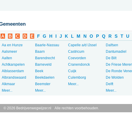
Gemeenten
A
B
C
D
E
F
G
H
I
J
K
L
M
N
O
P
Q
R
S
T
U
Aa en Hunze
Baarle-Nassau
Capelle a/d IJssel
Dalfsen
Aalsmeer
Baarn
Castricum
Dantumadiel
Aalten
Barendrecht
Coevorden
De Bilt
Achtkarspelen
Barneveld
Cranendonck
De Friese Mere
Alblasserdam
Beek
Cuijk
De Ronde Vene
Albrandswaard
Beekdaelen
Culemborg
De Wolden
Alkmaar
Beemster
Meer...
Delft
Meer...
Meer...
Meer...
© 2026 Bedrijvenwegwijzer.nl Alle rechten voorbehouden.