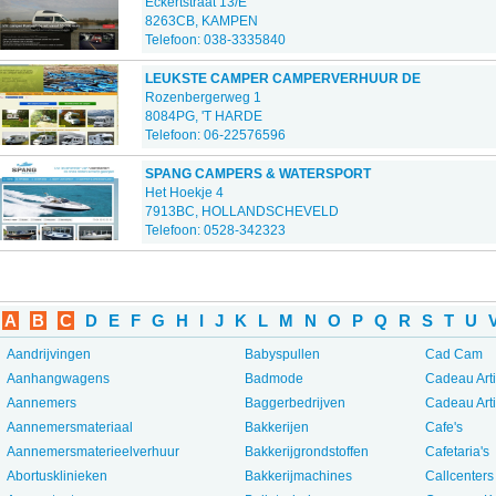
Eckertstraat 13/E
8263CB, KAMPEN
Telefoon: 038-3335840
LEUKSTE CAMPER CAMPERVERHUUR DE
Rozenbergerweg 1
8084PG, 'T HARDE
Telefoon: 06-22576596
SPANG CAMPERS & WATERSPORT
Het Hoekje 4
7913BC, HOLLANDSCHEVELD
Telefoon: 0528-342323
A
B
C
D
E
F
G
H
I
J
K
L
M
N
O
P
Q
R
S
T
U
Aandrijvingen
Babyspullen
Cad Cam
Aanhangwagens
Badmode
Cadeau Art
Aannemers
Baggerbedrijven
Cadeau Art
Aannemersmateriaal
Bakkerijen
Cafe's
Aannemersmaterieelverhuur
Bakkerijgrondstoffen
Cafetaria's
Abortusklinieken
Bakkerijmachines
Callcenters