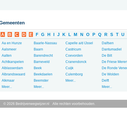
Gemeenten
A
B
C
D
E
F
G
H
I
J
K
L
M
N
O
P
Q
R
S
T
U
Aa en Hunze
Baarle-Nassau
Capelle a/d IJssel
Dalfsen
Aalsmeer
Baarn
Castricum
Dantumadiel
Aalten
Barendrecht
Coevorden
De Bilt
Achtkarspelen
Barneveld
Cranendonck
De Friese Mere
Alblasserdam
Beek
Cuijk
De Ronde Vene
Albrandswaard
Beekdaelen
Culemborg
De Wolden
Alkmaar
Beemster
Meer...
Delft
Meer...
Meer...
Meer...
© 2026 Bedrijvenwegwijzer.nl Alle rechten voorbehouden.