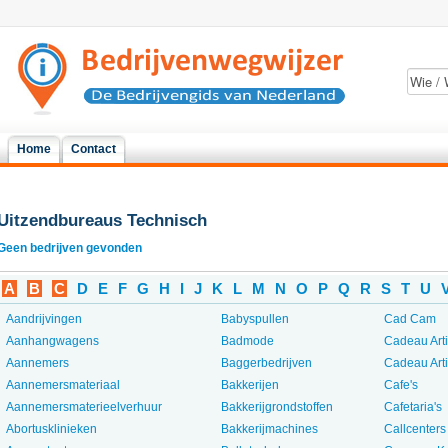
Home
Contact
Uitzendbureaus Technisch
Geen bedrijven gevonden
A
B
C
D
E
F
G
H
I
J
K
L
M
N
O
P
Q
R
S
T
U
Aandrijvingen
Babyspullen
Cad Cam
Aanhangwagens
Badmode
Cadeau Art
Aannemers
Baggerbedrijven
Cadeau Art
Aannemersmateriaal
Bakkerijen
Cafe's
Aannemersmaterieelverhuur
Bakkerijgrondstoffen
Cafetaria's
Abortusklinieken
Bakkerijmachines
Callcenters