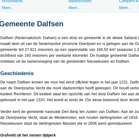
Accountants
Balletscholen
Campers K
Meer...
Meer...
Meer...
Gemeente Dalfsen
Dalfsen (Nedersaksisch: Dalsen) is een dorp en gemeente in de streek Salland
maakt deel uit van de Nederlandse provincie Overijssel en is gelegen aan de Ov
gemeente telt 27.921 inwoners op een oppervlakte van 166,50 km² (waarvan 1,3
dichtheid van 160 inwoners per vierkante kilometer. De huidige gemeente Dalfse
ontstaan uit de samenvoeging van de gemeenten Nieuwleusen en Dalfsen.
Geschiedenis
De naam Dalfsen komen we voor het eerst officieel tegen in het jaar 1231. Dalfs
aan de Overijsselse Vecht die nooit stadsrechten heeft gekregen. Dit houdt ver
kasteel Rechteren. Dit kasteel staat ten opzichte van het dorp Dalfsen net aan d
gebouwd in het jaar 1320. Het wordt al sinds de 15e eeuw bewoond door dezelfd
Verder kent de gemeente havezate Den Berg ten zuiden van Dalfsen. Aan de zuid
de Overijsselse Vecht, staat de Westermolen, een houten stellingmolen uit 1818
Nieuwleusen staat de stellingmolen Massier die in 2008 werd gerestaureerd.
Grafveld uit het stenen tijdperk