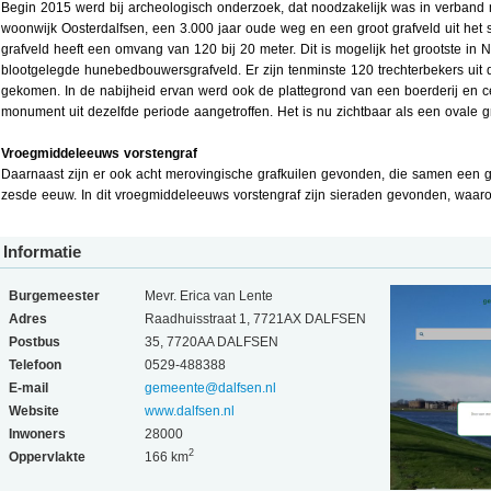
Begin 2015 werd bij archeologisch onderzoek, dat noodzakelijk was in verband
woonwijk Oosterdalfsen, een 3.000 jaar oude weg en een groot grafveld uit het 
grafveld heeft een omvang van 120 bij 20 meter. Dit is mogelijk het grootste in
blootgelegde hunebedbouwersgrafveld. Er zijn tenminste 120 trechterbekers uit 
gekomen. In de nabijheid ervan werd ook de plattegrond van een boerderij en 
monument uit dezelfde periode aangetroffen. Het is nu zichtbaar als een ovale g
Vroegmiddeleeuws vorstengraf
Daarnaast zijn er ook acht merovingische grafkuilen gevonden, die samen een gr
zesde eeuw. In dit vroegmiddeleeuws vorstengraf zijn sieraden gevonden, waa
Informatie
Burgemeester
Mevr. Erica van Lente
Adres
Raadhuisstraat 1, 7721AX DALFSEN
Postbus
35, 7720AA DALFSEN
Telefoon
0529-488388
E-mail
gemeente@dalfsen.nl
Website
www.dalfsen.nl
Inwoners
28000
2
Oppervlakte
166 km