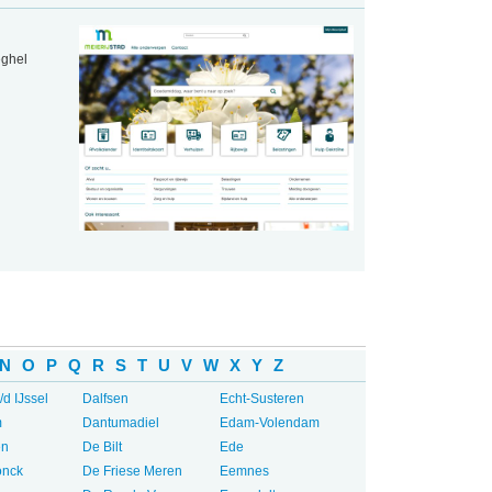
eghel
N
O
P
Q
R
S
T
U
V
W
X
Y
Z
/d IJssel
Dalfsen
Echt-Susteren
m
Dantumadiel
Edam-Volendam
en
De Bilt
Ede
onck
De Friese Meren
Eemnes