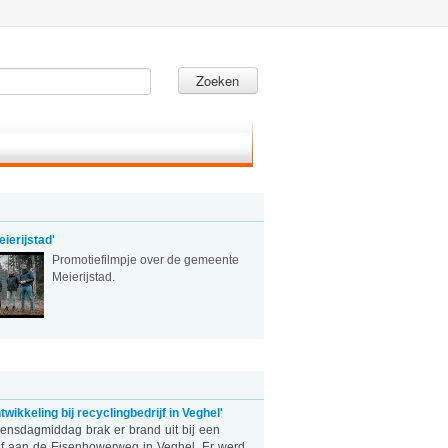
Zoeken
ierijstad'
Promotiefilmpje over de gemeente
Meierijstad.
twikkeling bij recyclingbedrijf in Veghel'
sdagmiddag brak er brand uit bij een
ijf aan de Eisenhowerweg in Veghel. Er werd