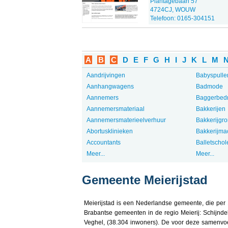
Plantagebaan 57
4724CJ, WOUW
Telefoon: 0165-304151
A
B
C
D
E
F
G
H
I
J
K
L
M
Aandrijvingen
Babyspulle
Aanhangwagens
Badmode
Aannemers
Baggerbedr
Aannemersmateriaal
Bakkerijen
Aannemersmaterieelverhuur
Bakkerijgro
Abortusklinieken
Bakkerijma
Accountants
Balletschol
Meer...
Meer...
Gemeente Meierijstad
Meierijstad is een Nederlandse gemeente, die per 1
Brabantse gemeenten in de regio Meierij: Schijnde
Veghel, (38.304 inwoners). De voor deze samenvo