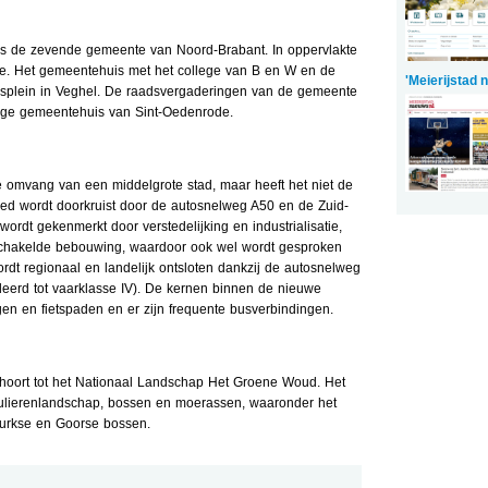
rs de zevende gemeente van Noord-Brabant. In oppervlakte
cie. Het gemeentehuis met het college van B en W en de
'Meierijstad 
uisplein in Veghel. De raadsvergaderingen van de gemeente
lige gemeentehuis van Sint-Oedenrode.
e omvang van een middelgrote stad, maar heeft het niet de
ied wordt doorkruist door de autosnelweg A50 en de Zuid-
ordt gekenmerkt door verstedelijking en industrialisatie,
chakelde bebouwing, waardoor ook wel wordt gesproken
dt regionaal en landelijk ontsloten dankzij de autosnelweg
erd tot vaarklasse IV). De kernen binnen de nieuwe
n en fietspaden en er zijn frequente busverbindingen.
hoort tot het Nationaal Landschap Het Groene Woud. Het
ulierenlandschap, bossen en moerassen, waaronder het
urkse en Goorse bossen.