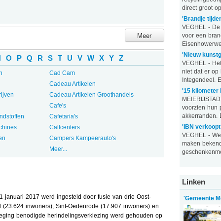
direct groot o
'Brandje tijde
VEGHEL - De 
Meer
voor een bran
Eisenhowerweg 
'Nieuw kunstg
N
O
P
Q
R
S
T
U
V
W
X
Y
Z
VEGHEL - Het 
niet dat er op
n
Cad Cam
Integendeel. Ee
Cadeau Artikelen
'15 kilometer 
ijven
Cadeau Artikelen Groothandels
MEIERIJSTAD 
Cafe's
voorzien hun 
akkerranden. Di
ndstoffen
Cafetaria's
'IBN verkoop
chines
Callcenters
VEGHEL - Werk
en
Campers Kampeerauto's
maken beken
Meer...
geschenkenmer
Linken
 januari 2017 werd ingesteld door fusie van drie Oost-
'Gemeente Me
l (23.624 inwoners), Sint-Oedenrode (17.907 inwoners) en
eging benodigde herindelingsverkiezing werd gehouden op