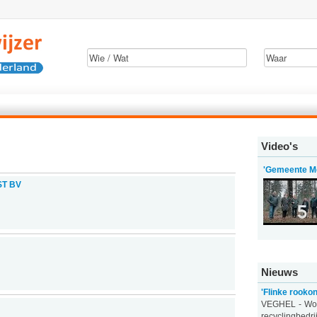
Video's
'Gemeente Me
ST BV
Nieuws
'Flinke rookon
VEGHEL - Woen
recyclingbedr