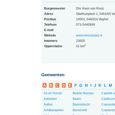
Burgemeester
Dhr. Kees van Rooij
Adres
Stadhuisplein 1, 5461KN V
Postbus
10001, 5460DA Veghel
Telefoon
073-5440999
E-mail
Website
www.meierijstad.nl
Inwoners
23600
2
Oppervlakte
41 km
Gemeenten
A
B
C
D
E
F
G
H
I
J
K
L
M
Aa en Hunze
Baarle-Nassau
Capelle a
Aalsmeer
Baarn
Castricu
Aalten
Barendrecht
Coevord
Achtkarspelen
Barneveld
Cranend