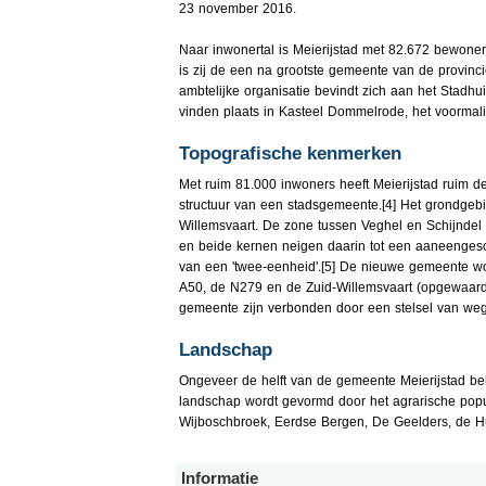
23 november 2016.
Naar inwonertal is Meierijstad met 82.672 bewone
is zij de een na grootste gemeente van de provin
ambtelijke organisatie bevindt zich aan het Stadh
vinden plaats in Kasteel Dommelrode, het voorma
Topografische kenmerken
Met ruim 81.000 inwoners heeft Meierijstad ruim d
structuur van een stadsgemeente.[4] Het grondgeb
Willemsvaart. De zone tussen Veghel en Schijndel w
en beide kernen neigen daarin tot een aaneenges
van een 'twee-eenheid'.[5] De nieuwe gemeente wor
A50, de N279 en de Zuid-Willemsvaart (opgewaarde
gemeente zijn verbonden door een stelsel van wege
Landschap
Ongeveer de helft van de gemeente Meierijstad be
landschap wordt gevormd door het agrarische pop
Wijboschbroek, Eerdse Bergen, De Geelders, de H
Informatie