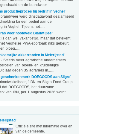
pgeschaald en de brandweer......
ns productieproces bij bedrijf in Veghel'
brandweer werd dinsdagavond gealarmeerd
dmelding bij een bedrijf aan de
in Veghel. Tijdens het......
ras voor hoofdveld Blauw Geel'
is dan wel vakantietijd, maar dat betekent
 het Veghelse PWA-sportpark niks gebeurt.
n ploeg......
bloemrijke akkerranden in Meierijstad'
- Steeds meer agrarische ondernemers
percelen van bloem- en kruidenrijke
t jaar deden 35 agrariërs in......
t geschenkenmerk DOEGOODS aan Sligro'
ontwikkelbedrijf IBN en Sligro Food Group
d dat DOEGOODS, het duurzame
k van IBN, per 1 augustus 2026 wordt......
ierijstad'
Officiële site met informatie over en
van de gemeente.