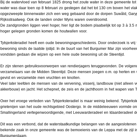
Bij de watervloed van februari 1825 drong het zoute water in deze gemeente tot
water was daar toen op 8 februari zo gestegen dat het tot 130 cm boven het vla
opgezweepte binnenwater zich een weg gebaand door de dorpen Suwâld, Gary
Rijksstraatweg. Ook de landen onder Wyns waren overstroomd.
De zandgronden liggen veel hoger, hier ligt de bodem plaatselijk tot op 3 à 3.5
hoger gelegen gronden komen de houtwallen voor.
Tytsjerksteradiel heeft een oude bewoningsgeschiedenis. Door onderzoek is vrij
bewoning sinds de laatste ijstijd. In de buurt van het Burgumer Mar zijn voorhe
vondsten gedaan die wijzen op een hele oude bewoning uit de Steentijd.
Er zijn stenen gebruiksvoorwerpen van rendierjagers teruggevonden. De volge
verzamelaars van de Midden Steentijd. Deze mensen joegen o.m. op herten en 
gevist en verzamelde men vruchten en knollen.
Veel later leefden de mensen van de vervening, visserij, landbouw (niet alleen 
akkerbouw) en jacht. Het schepnet, de zeis en de jachthoorn in het wapen van Tyt
Over het vroege verleden van Tytsjerksteradiel is maar weinig bekend. Tytsjerkst
grietenijen van het oude rechtsgebied Oostergo. In de middeleeuwen vormde o
Smallingerland vertegenwoordigende, met Leeuwarderadeel en Idaarderadeel d
Dit was een verbond, dat de waterstaatkundige belangen van de aangeslotenen 
bekende zaak in onze gemeente was de bemoeienis van de Leppa met de zijl i
Burgumerdaam.