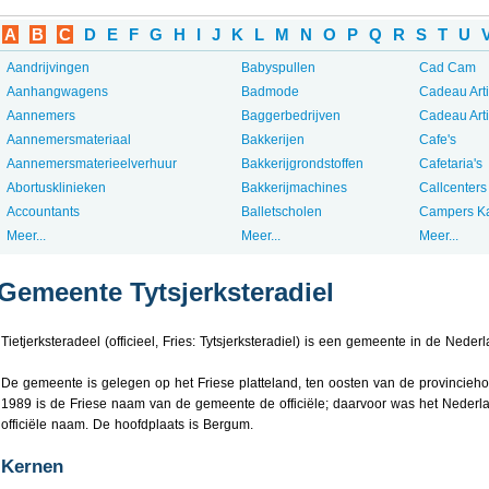
A
B
C
D
E
F
G
H
I
J
K
L
M
N
O
P
Q
R
S
T
U
Aandrijvingen
Babyspullen
Cad Cam
Aanhangwagens
Badmode
Cadeau Art
Aannemers
Baggerbedrijven
Cadeau Art
Aannemersmateriaal
Bakkerijen
Cafe's
Aannemersmaterieelverhuur
Bakkerijgrondstoffen
Cafetaria's
Abortusklinieken
Bakkerijmachines
Callcenters
Accountants
Balletscholen
Campers K
Meer...
Meer...
Meer...
Gemeente Tytsjerksteradiel
Tietjerksteradeel (officieel, Fries: Tytsjerksteradiel) is een gemeente in de Neder
De gemeente is gelegen op het Friese platteland, ten oosten van de provincie
1989 is de Friese naam van de gemeente de officiële; daarvoor was het Nederla
officiële naam. De hoofdplaats is Bergum.
Kernen