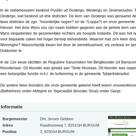
In de middeleeuwen bestond Fryslân uit Oostergo, Westergo en Zevenwouden. Tyt
Oostergo, wat bestond uit drie districten. De kern van Oostergo was genaamd d
twee districten de zgn. ?noordelijke negen? en de ?Leppa?) en onze gemeente 
hiervan. Het dorp Wyns zou zijn naam hebben gegeven aan de gehele kern van
Wyns vergaderden de gezamenlijke rechters als hoogste instantie. Dit was het o
voor bepaalde zaken het hoger beroep behandelde. Waarom had zo'n klein dorp
Winninghe? Waarschijnlijk kwam het door de bereikbaarheid, vrij centraal en ta
Dokkumer Ie.
In de 12e eeuw stichtten de Reguliere Kanunniken het Bergklooster (of Barraco
Kloosterlaan. Dit klooster was gewijd aan "Sinte Nicolaas. Dit klooster was opg
een belangrijke functie m.b.t. de turfwinning in de gemeente Tytsjerksteradiel.
De andere twee kloosters die onze gemeente gekend heeft waren vrouwenkloost
(Bethlehem) onder Aldtsjerk en Sigerswâld (klooster Sinaï) onder Garyp.
Informatie
Burgemeester
Dhr. Jeroen Gebben
Adres
Raadhuisweg 7, 9251GH BURGUM
Postbus
3, 9250AA BURGUM