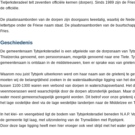
Tietjerksteradeel telt zeventien officiële kernen (dorpen). Sinds 1989 zijn de F
de officiële.
De plaatsnaamborden van de dorpen zijn doorgaans tweetalig, waarbij de Nede
lettertype onder de Friese naam staat. De plaatsnaamborden van de buurtschap
Fries.
Geschiedenis
De gemeentenaam Tytsjerksteradiel is een afgeleide van de dorpsnaam van Tytsj
Thiatzercka genoemd, een persoonsnaam, mogelijk genoemd naar ene Tiete. Tyts
gemeentenaam is ontstaan in de middeleeuwen, toen er sprake was van grieteni
Waarom nou juist Tytsjerk uitverkoren werd om haar naam aan de grietenij te gev
moeten wij de belangrijkheid zoeken in de waterstaatkundige ligging van het dor
tussen 1100-1300 waren een verbond van dorpen in waterschapsverband. Het d
veenmoerassen werd waarschijnlijk door de dorpen afzonderlijk gedaan. Maar de
water moest gemeenschappelijk geregeld worden. Dit betrof voor onze grietenij 
het lage oostelijke deel via de lage westelijke landerijen naar de Middelzee en Tyt
In het klei- en veengebied ligt de bodem van Tytsjerksteradiel beneden N.A.P. Vo
de gemeente ligt laag, met uitzondering van de Trynwâlden met Ryptsjerk.
Door deze lage ligging heeft men hier vroeger ook veel strijd met het water gele