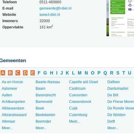
Telefoon
0511-460860
E-mail
gemeente@t-diel.nl
Website
www.t-diel.nl
Inwoners
32000
2
Oppervlakte
161 km
Gemeenten
A
B
C
D
E
F
G
H
I
J
K
L
M
N
O
P
Q
R
S
T
U
Aa en Hunze
Baarle-Nassau
Capelle a/d IJssel
Dalfsen
Aalsmeer
Baarn
Castricum
Dantumadiel
Aalten
Barendrecht
Coevorden
De Bilt
Achtkarspelen
Barneveld
Cranendonck
De Friese Mere
Alblasserdam
Beek
Cuijk
De Ronde Vene
Albrandswaard
Beekdaelen
Culemborg
De Wolden
Alkmaar
Beemster
Meer...
Delft
Meer...
Meer...
Meer...