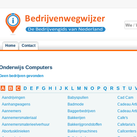
Home
Contact
Onderwijs Computers
Geen bedrijven gevonden
A
B
C
D
E
F
G
H
I
J
K
L
M
N
O
P
Q
R
S
T
U
Aandrijvingen
Babyspullen
Cad Cam
Aanhangwagens
Badmode
Cadeau Art
Aannemers
Baggerbedrijven
Cadeau Art
Aannemersmateriaal
Bakkerijen
Cafe's
Aannemersmaterieelverhuur
Bakkerijgrondstoffen
Cafetaria's
Abortusklinieken
Bakkerijmachines
Callcenters