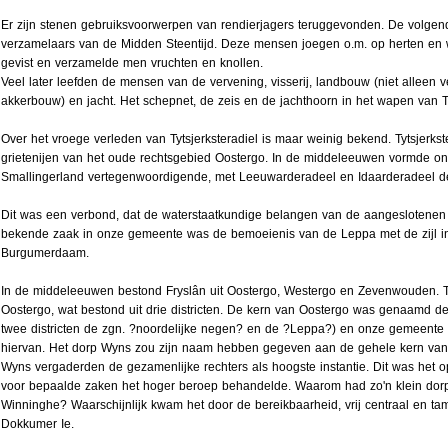
Er zijn stenen gebruiksvoorwerpen van rendierjagers teruggevonden. De volge
verzamelaars van de Midden Steentijd. Deze mensen joegen o.m. op herten en 
gevist en verzamelde men vruchten en knollen.
Veel later leefden de mensen van de vervening, visserij, landbouw (niet alleen 
akkerbouw) en jacht. Het schepnet, de zeis en de jachthoorn in het wapen van Tyt
Over het vroege verleden van Tytsjerksteradiel is maar weinig bekend. Tytsjerkst
grietenijen van het oude rechtsgebied Oostergo. In de middeleeuwen vormde o
Smallingerland vertegenwoordigende, met Leeuwarderadeel en Idaarderadeel d
Dit was een verbond, dat de waterstaatkundige belangen van de aangeslotenen 
bekende zaak in onze gemeente was de bemoeienis van de Leppa met de zijl i
Burgumerdaam.
In de middeleeuwen bestond Fryslân uit Oostergo, Westergo en Zevenwouden. Tyt
Oostergo, wat bestond uit drie districten. De kern van Oostergo was genaamd d
twee districten de zgn. ?noordelijke negen? en de ?Leppa?) en onze gemeente 
hiervan. Het dorp Wyns zou zijn naam hebben gegeven aan de gehele kern van
Wyns vergaderden de gezamenlijke rechters als hoogste instantie. Dit was het o
voor bepaalde zaken het hoger beroep behandelde. Waarom had zo'n klein dorp
Winninghe? Waarschijnlijk kwam het door de bereikbaarheid, vrij centraal en ta
Dokkumer Ie.