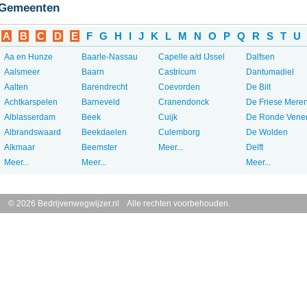
Gemeenten
A
B
C
D
E
F
G
H
I
J
K
L
M
N
O
P
Q
R
S
T
U
Aa en Hunze
Baarle-Nassau
Capelle a/d IJssel
Dalfsen
Aalsmeer
Baarn
Castricum
Dantumadiel
Aalten
Barendrecht
Coevorden
De Bilt
Achtkarspelen
Barneveld
Cranendonck
De Friese Mere
Alblasserdam
Beek
Cuijk
De Ronde Vene
Albrandswaard
Beekdaelen
Culemborg
De Wolden
Alkmaar
Beemster
Meer...
Delft
Meer...
Meer...
Meer...
© 2026 Bedrijvenwegwijzer.nl Alle rechten voorbehouden.