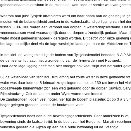
gemeentenaam is ontstaan in de middeleeuwen, toen er sprake was van grieteni
Waarom nou juist Tytsjerk uitverkoren werd om haar naam aan de grietenij te gev
moeten wij de belangrijkheid zoeken in de waterstaatkundige ligging van het dor
tussen 1100-1300 waren een verbond van dorpen in waterschapsverband. Het d
veenmoerassen werd waarschijnlijk door de dorpen afzonderlijk gedaan. Maar de
water moest gemeenschappelijk geregeld worden. Dit betrof voor onze grietenij 
het lage oostelijke deel via de lage westelijke landerijen naar de Middelzee en Tyt
In het klei- en veengebied ligt de bodem van Tytsjerksteradiel beneden N.A.P. Vo
de gemeente ligt laag, met uitzondering van de Trynwâlden met Ryptsjerk.
Door deze lage ligging heeft men hier vroeger ook veel strijd met het water gele
Bij de watervloed van februari 1825 drong het zoute water in deze gemeente tot
water was daar toen op 8 februari zo gestegen dat het tot 130 cm boven het vla
opgezweepte binnenwater zich een weg gebaand door de dorpen Suwâld, Gary
Rijksstraatweg. Ook de landen onder Wyns waren overstroomd.
De zandgronden liggen veel hoger, hier ligt de bodem plaatselijk tot op 3 à 3.5
hoger gelegen gronden komen de houtwallen voor.
Tytsjerksteradiel heeft een oude bewoningsgeschiedenis. Door onderzoek is vrij
bewoning sinds de laatste ijstijd. In de buurt van het Burgumer Mar zijn voorhe
vondsten gedaan die wijzen op een hele oude bewoning uit de Steentijd.