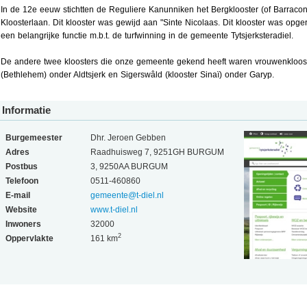
In de 12e eeuw stichtten de Reguliere Kanunniken het Bergklooster (of Barraco
Kloosterlaan. Dit klooster was gewijd aan "Sinte Nicolaas. Dit klooster was opg
een belangrijke functie m.b.t. de turfwinning in de gemeente Tytsjerksteradiel.
De andere twee kloosters die onze gemeente gekend heeft waren vrouwenkloost
(Bethlehem) onder Aldtsjerk en Sigerswâld (klooster Sinaï) onder Garyp.
Informatie
Burgemeester
Dhr. Jeroen Gebben
Adres
Raadhuisweg 7, 9251GH BURGUM
Postbus
3, 9250AA BURGUM
Telefoon
0511-460860
E-mail
gemeente@t-diel.nl
Website
www.t-diel.nl
Inwoners
32000
2
Oppervlakte
161 km