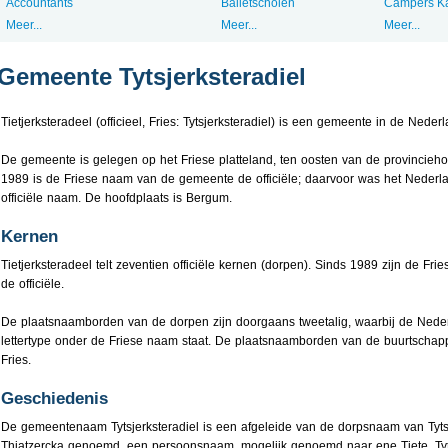
Accountants
Balletscholen
Campers K
Meer...
Meer...
Meer...
Gemeente Tytsjerksteradiel
Tietjerksteradeel (officieel, Fries: Tytsjerksteradiel) is een gemeente in de Neder
De gemeente is gelegen op het Friese platteland, ten oosten van de provincie
1989 is de Friese naam van de gemeente de officiële; daarvoor was het Nederla
officiële naam. De hoofdplaats is Bergum.
Kernen
Tietjerksteradeel telt zeventien officiële kernen (dorpen). Sinds 1989 zijn de F
de officiële.
De plaatsnaamborden van de dorpen zijn doorgaans tweetalig, waarbij de Nede
lettertype onder de Friese naam staat. De plaatsnaamborden van de buurtschap
Fries.
Geschiedenis
De gemeentenaam Tytsjerksteradiel is een afgeleide van de dorpsnaam van Tytsj
Thiatzercka genoemd, een persoonsnaam, mogelijk genoemd naar ene Tiete. Tyts